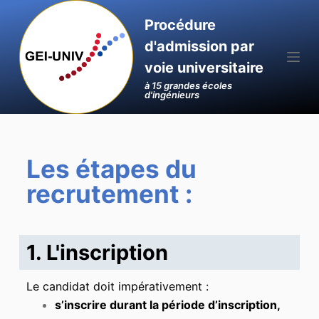
P
Procédure
a
d'admission par
s
voie universitaire
s
à 15 grandes écoles
e
d'ingénieurs
r
a
u
Les étapes du
c
o
recrutement :
n
t
e
1. L'inscription
n
u
Le candidat doit impérativement :
s’inscrire durant la période d’inscription,